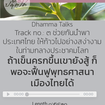
Dhamma Talks
Track no.: ๓ ช่วยกันนำพา
ประเทศไทย ให้ก้าวไปอย่างสง่างาม
ในท่ามกลางประชาคมโลก
ถ้าเข็นครกขึ้นเขายังสู้ ก็
พอจะฟื้นฟูพุทธศาสนา
เมืองไทยได้
00:00
00:00
Length ๐:๕๘:๑๐