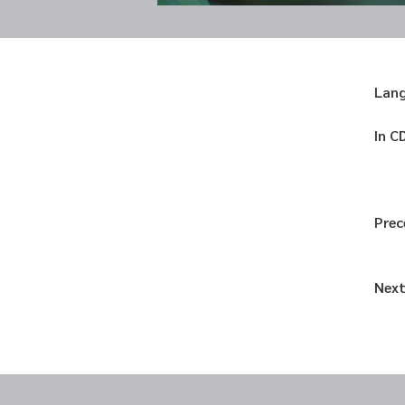
Lan
In C
Prec
Next