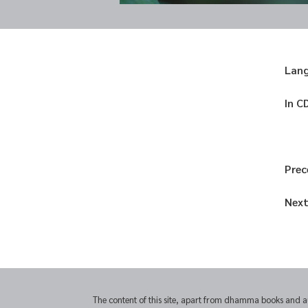
Lan
In C
Prec
Next
The content of this site, apart from dhamma books and a