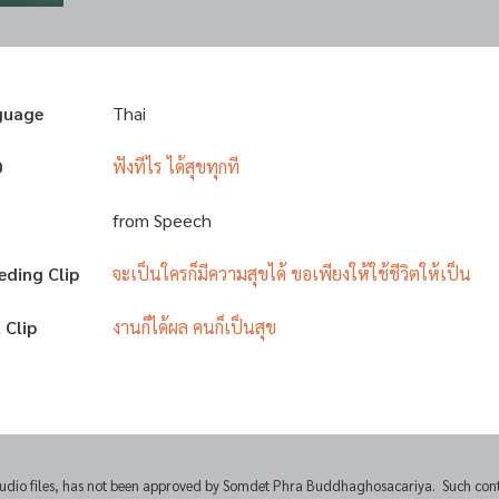
guage
Thai
D
ฟังทีไร ได้สุขทุกที
from Speech
eding Clip
จะเป็นใครก็มีความสุขได้ ขอเพียงให้ใช้ชีวิตให้เป็น
 Clip
งานก็ได้ผล คนก็เป็นสุข
udio files, has not been approved by Somdet Phra Buddhaghosacariya. Such conten