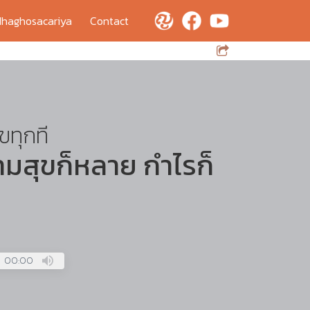
haghosacariya
Contact
ขทุกที
วามสุขก็หลาย กำไรก็
00:00
Press
Enter