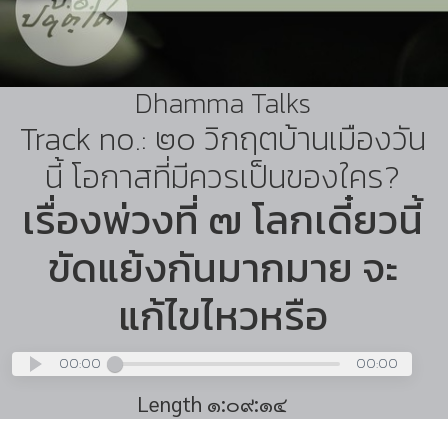
Dhamma Talks
Track no.: ๒๐ วิกฤตบ้านเมืองวัน
นี้ โอกาสที่มีควรเป็นของใคร?
เรื่องพ่วงที่ ๗ โลกเดี๋ยวนี้
ขัดแย้งกันมากมาย จะ
แก้ไขไหวหรือ
00:00
00:00
Length ๑:๐๙:๑๔