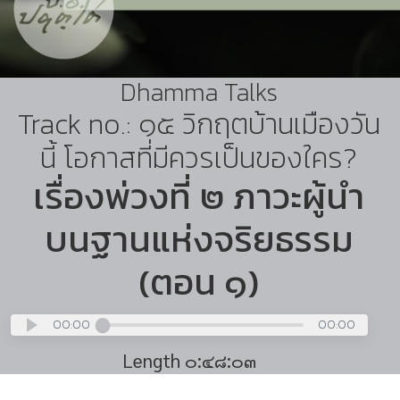
Dhamma Talks
Track no.: ๑๕ วิกฤตบ้านเมืองวัน
นี้ โอกาสที่มีควรเป็นของใคร?
เรื่องพ่วงที่ ๒ ภาวะผู้นำ
บนฐานแห่งจริยธรรม
(ตอน ๑)
00:00
00:00
Length ๐:๔๘:๐๓