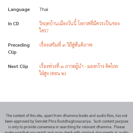
Language
Thai
In CD
วิกฤตบ้านเมืองวันนี้ โอกาสที่มีควรเป็นของ
ใคร?
Preceding
เรื่องเสริมที่ ๓ วิถีสู่สันติภาพ
Clip
Next Clip
เรื่องพ่วงที่ ๓ ภาวะผู้นำ - มองกว้าง คิดไกล
ใฝ่สูง (ตอน ๒)
The content of this site, apart from dhamma books and audio files, has not
been approved by Somdet Phra Buddhaghosacariya. Such content purpose
is only to provide conveniece in searching for relevant dhamma. Please
make sure that you revisit and cross check with original documents or audio