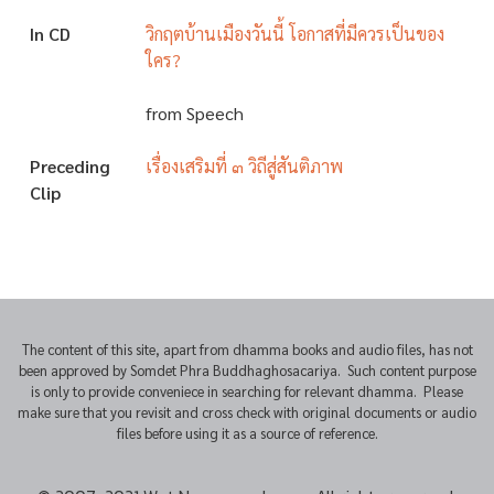
In CD
วิกฤตบ้านเมืองวันนี้ โอกาสที่มีควรเป็นของ
ใคร?
from Speech
Preceding
เรื่องเสริมที่ ๓ วิถีสู่สันติภาพ
Clip
The content of this site, apart from dhamma books and audio files, has not
been approved by Somdet Phra Buddhaghosacariya. Such content purpose
is only to provide conveniece in searching for relevant dhamma. Please
make sure that you revisit and cross check with original documents or audio
files before using it as a source of reference.