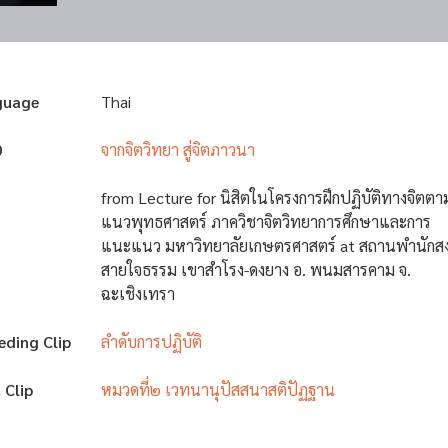
guage
Thai
D
จากจิตวิทยา สู่จิตภาวนา
from Lecture for นิสิตในโครงการฝึกปฏิบัติทางจิตตา
แนวพุทธศาสตร์ ภาควิชาจิตวิทยาการศึกษาและการ
แนะแนว มหาวิทยาลัยเกษตรศาสตร์ at สถานพำนักสง
สายใจธรรม เขาสำโรง-ดงยาง อ. พนมสารคาม จ.
ฉะเชิงเทรา
eding Clip
ลำดับการปฏิบัติ
 Clip
หมวดที่๒ เวทนานุปัสสนาสติปัฏฐาน