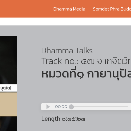
Dhamma Media
Somdet Phra Budd
Dhamma Talks
Track no.: ๔๗ จากจิตวิ
หมวดที่๑ กายานุป
00:00
Length ๐:๑๕:๒๓