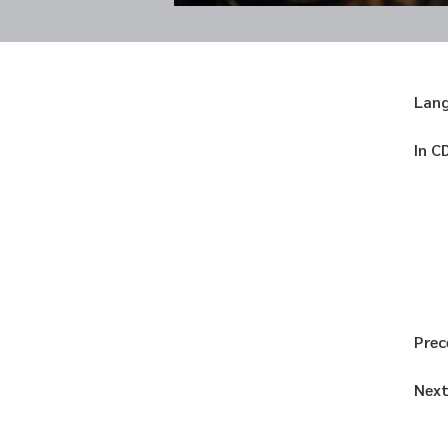
Lan
In C
Prec
Next