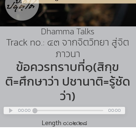
Dhamma Talks
Track no.: ๔๓ จากจิตวิทยา สู่จิต
ภาวนา
ข้อควรทราบที่๑(สิกฺข
ติ=ศึกษาว่า ปชานาติ=รู้ชัด
ว่า)
00:00
00:00
Length ๐:๐๒:๒๘