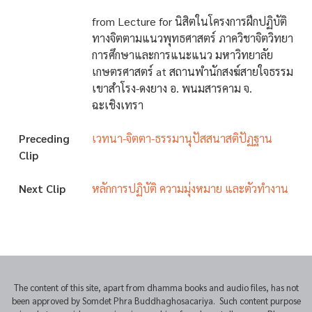
from Lecture for นิสิตในโครงการฝึกปฏิบัติ
ทางจิตตามแนวพุทธศาสตร์ ภาควิชาจิตวิทยา
การศึกษาและการแนะแนว มหาวิทยาลัย
เกษตรศาสตร์ at สถานพำนักสงฆ์สายใจธรรม
เขาสำโรง-ดงยาง อ. พนมสารคาม จ.
ฉะเชิงเทรา
Preceding
เวทนา-จิตตา-ธรรมานุปัสสนาสติปัฏฐาน
Clip
Next Clip
หลักการปฏิบัติ ความมุ่งหมาย และตัวทำงาน
The content of this site, apart from dhamma books and audio files, has not
been approved by Somdet Phra Buddhaghosacariya. Such content purpose