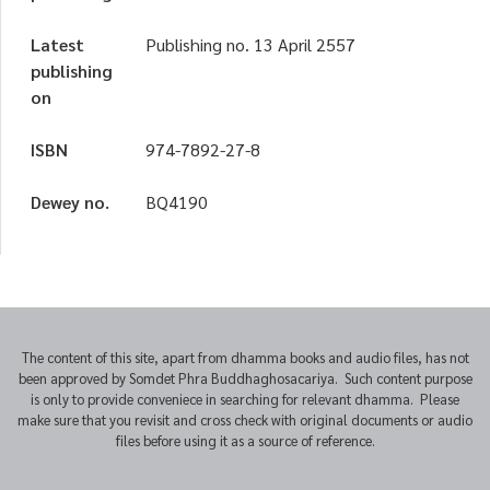
Latest
Publishing no. 13 April 2557
publishing
on
ISBN
974-7892-27-8
Dewey no.
BQ4190
The content of this site, apart from dhamma books and audio files, has not
been approved by Somdet Phra Buddhaghosacariya. Such content purpose
is only to provide conveniece in searching for relevant dhamma. Please
make sure that you revisit and cross check with original documents or audio
files before using it as a source of reference.