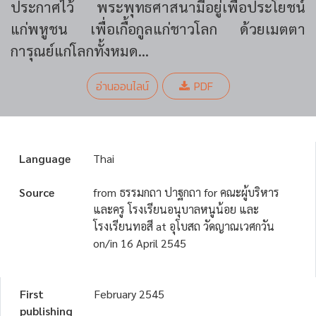
ประกาศไว้ พระพุทธศาสนามีอยู่เพื่อประโยชน์
แก่พหูชน เพื่อเกื้อกูลแก่ชาวโลก ด้วยเมตตา
การุณย์แก่โลกทั้งหมด...
อ่านออนไลน์
PDF
Language
Thai
Source
from ธรรมกถา ปาฐกถา for คณะผู้บริหาร
และครู โรงเรียนอนุบาลหนูน้อย และ
โรงเรียนทอสี at อุโบสถ วัดญาณเวศกวัน
on/in 16 April 2545
First
February 2545
publishing