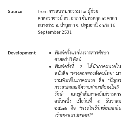
Source
from การสนทนาธรรม for ผู้ช่วย
ศาสตราจารย์ ดร. อาภา จันทรสกุล at ศาลา
กลางสระ อ. ลำลูกกา จ. ปทุมธานี on/in 16
September 2531
Development
พิมพ์ครั้งแรกในวารสารศึกษา
ศาสตร์ปริทัศน์
พิมพ์ครั้งที่ 2 ได้นำภาคผนวกใน
หนังสือ
"ทางออกของสังคมไทย"
มา
รวมพิมพ์ในภาคผนวก คือ
"ปัญหา
การแปลและตีความคำบาลีของโพธิ
รักษ์"
และคำสัมภาษณ์แก่วารสาร
ฉบับหนึ่ง เมื่ีอวันที่ ๑ ธันวาคม
๒๕๓๑ คือ
"พระโพธิรักษ์ยอมกลับ
เข้ามหาเถรสมาคม?"