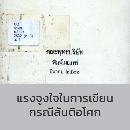
แรงจูงใจในการเขียน
กรณีสันติอโศก