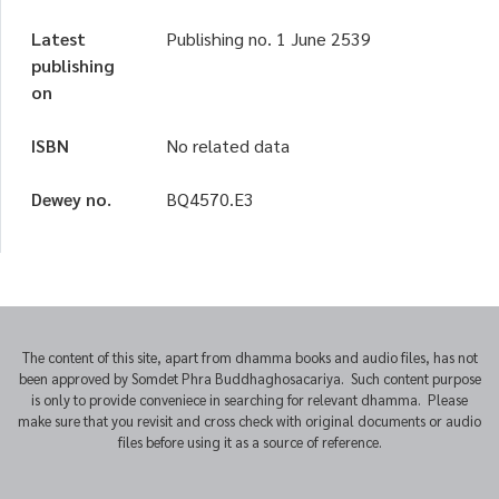
Latest
Publishing no. 1 June 2539
publishing
on
ISBN
No related data
Dewey no.
BQ4570.E3
The content of this site, apart from dhamma books and audio files, has not
been approved by Somdet Phra Buddhaghosacariya. Such content purpose
is only to provide conveniece in searching for relevant dhamma. Please
make sure that you revisit and cross check with original documents or audio
files before using it as a source of reference.