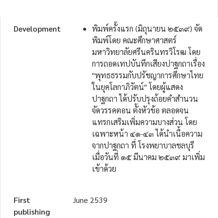
Development
พิมพ์ครั้งแรก (มิถุนายน ๒๕๓๙) จัด
พิมพ์โดย คณะศึกษาศาสตร์
มหาวิทยาลัยศรีนครินทรวิโรฒ โดย
การถอดเทปบันทึกเสียงปาฐกถาเรื่อง
"พุทธธรรมกับปรัชญาการศึกษาไทย
ในยุคโลกาภิวัตน์" โดยผู้แสดง
ปาฐกถา ได้ปรับปรุงถ้อยคำสำนวน
จัดวรรคตอน ตั้งหัวข้อ ตลอดจน
แทรกเสริมเพิ่มความบางส่วน โดย
เฉพาะหน้า ๔๑-๔๓ ได้นำเนื้อความ
จากปาฐกถา ที่ โรงพยาบาลชลบุรี
เมื่อวันที่ ๑๕ มีนาคม ๒๕๓๙ มาเพิ่ม
เข้าด้วย
First
June 2539
publishing