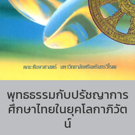
พุทธธรรมกับปรัชญาการ
ศึกษาไทยในยุคโลกาภิวัต
น์