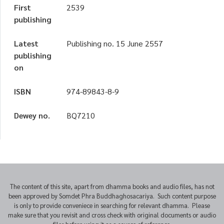
First
2539
publishing
Latest
Publishing no. 15 June 2557
publishing
on
ISBN
974-89843-8-9
Dewey no.
BQ7210
The content of this site, apart from dhamma books and audio files, has not
been approved by Somdet Phra Buddhaghosacariya. Such content purpose
is only to provide conveniece in searching for relevant dhamma. Please
make sure that you revisit and cross check with original documents or audio