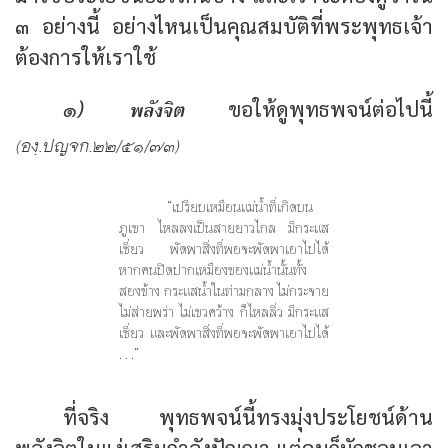
๓ อย่างนี้ อย่างไหนเป็นคุณสมบัติที่พระพุทธเจ้า
ต้องการให้เราใช้
พลังจิต
๑)
ขอให้ดูพุทธพจน์ต่อไปนี้
(องฺ.ปญจก.๒๒/๕๑/๗๓)
“เปรียบเหมือนแม่น้ำที่เกิดบน
ภูเขา ไหลลงเป็นสายยาวไกล มีกระแส
เชี่ยว พัดพาสิ่งที่พอจะพัดพาเอาไปได้
หากคนปิดปากเหมืองของแม่น้ำนั้นทั้ง
สองข้าง กระแสน้ำในท่ามกลาง ไม่กระจาย
ไม่ส่ายพร่า ไม่เขวคว้าง ก็ไหลลิ่ว มีกระแส
เชี่ยว และพัดพาสิ่งที่พอจะพัดพาเอาไปได้
. . .”
ที่จริง พุทธพจน์นี้ทรงมุ่งประโยชน์ด้าน
พลังจิตในแง่เสริมกำลังปัญญา แต่คนก็มักชอบเอา