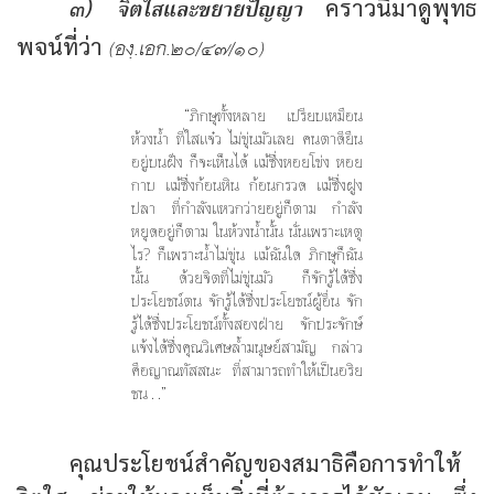
จิตใสและขยายปัญญา
๓)
คราวนี้มาดูพุทธ
พจน์ที่ว่า
(องฺ.เอก.๒๐/๔๗/๑๐)
“ภิกษุทั้งหลาย เปรียบเหมือน
ห้วงน้ำ ที่ใสแจ๋ว ไม่ขุ่นมัวเลย คนตาดียืน
อยู่บนฝั่ง ก็จะเห็นได้ แม้ซึ่งหอยโข่ง หอย
กาบ แม้ซึ่งก้อนหิน ก้อนกรวด แม้ซึ่งฝูง
ปลา ที่กำลังแหวกว่ายอยู่ก็ตาม กำลัง
หยุดอยู่ก็ตาม ในห้วงน้ำนั้น นั่นเพราะเหตุ
ไร? ก็เพราะน้ำไม่ขุ่น แม้ฉันใด ภิกษุก็ฉัน
นั้น ด้วยจิตที่ไม่ขุ่นมัว ก็จักรู้ได้ซึ่ง
ประโยชน์ตน จักรู้ได้ซึ่งประโยชน์ผู้อื่น จัก
รู้ได้ซึ่งประโยชน์ทั้งสองฝ่าย จักประจักษ์
แจ้งได้ซึ่งคุณวิเศษล้ำมนุษย์สามัญ กล่าว
คือญาณทัสสนะ ที่สามารถทำให้เป็นอริย
ชน . .”
คุณประโยชน์สำคัญของสมาธิคือการทำให้