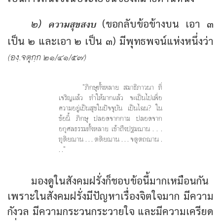
ค
วามสุขสงบ
๒)
(ขอกลับข้อข้างบน เอา ๓
เป็น ๒ และเอา ๒ เป็น ๓) มีพุทธพจน์แห่งหนึ่งว่า
(องฺ.จตุกฺก ๒๑/๔๑/๕๗)
“ภิกษุทั้งหลาย สมาธิภาวนา ที่
เจริญแล้ว ทำให้มากแล้ว จะเป็นไปเพื่อ
ความอยู่เป็นสุขในปัจจุบัน เป็นไฉน? ใน
ข้อนี้ ภิกษุ ปลอดจากกาม ปลอดจาก
อกุศลธรรมทั้งหลาย เข้าถึงปฐมฌาน . . .
ทุติยฌาน . . . ตติยฌาน . . . จตุตถฌาน .
. .”
มองดูในสังคมฝรั่งก็ชอบข้อนี้มากเหมือนกัน
เพราะในสังคมฝรั่งมีปัญหาเรื่องจิตใจมาก มีความ
กังวล มีความกระวนกระวายใจ และมีความเครียด