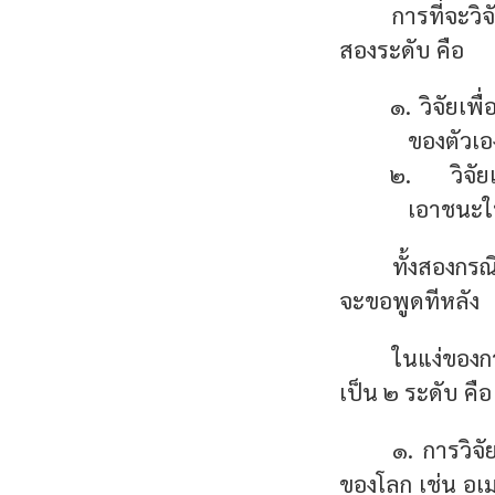
การที่จะวิ
สองระดับ คือ
๑. วิจัยเพื
ของตัวเอ
๒. วิจัยเพ
เอาชนะใ
ทั้งสองกรณี
จะขอพูดทีหลัง
ในแง่ของการ
เป็น ๒ ระดับ คือ
๑. การวิจั
ของโลก เช่น อเ