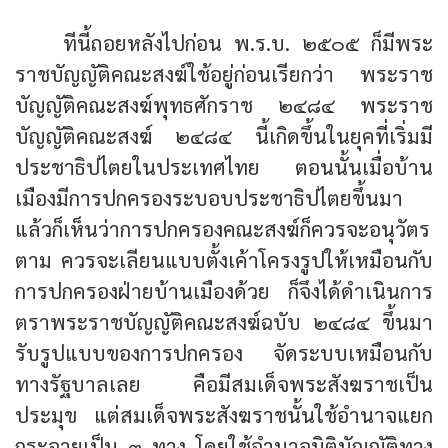
ทีนี้ถอยหลังไปก่อน พ.ร.บ. ๒๕๐๕ ก็มีพระ
ราชบัญญัติคณะสงฆ์ใช้อยู่ก่อนเรียกว่า พระราช
บัญญัติคณะสงฆ์พุทธศักราช ๒๔๘๔ พระราช
บัญญัติคณะสงฆ์ ๒๔๘๔ นี้เกิดขึ้นในยุคที่เริ่มมี
ประชาธิปไตยในประเทศไทย ตอนนั้นเมื่อบ้าน
เมืองมีการปกครองระบอบประชาธิปไตยขึ้นมา
แล้วก็เห็นว่าการปกครองคณะสงฆ์ก็ควรจะอนุวัตร
ตาม ควรจะเลียนแบบตั้งเค้าโครงรูปให้เหมือนกับ
การปกครองฝ่ายบ้านเมืองด้วย ก็จึงได้ดำเนินการ
ตราพระราชบัญญัติคณะสงฆ์ฉบับ ๒๔๘๔ ขึ้นมา
รับรูปแบบของการปกครอง จัดระบบเหมือนกับ
ทางรัฐบาลเลย คือมีสมเด็จพระสังฆราชเป็น
ประมุข แต่สมเด็จพระสังฆราชนั้นใช้อำนาจแยก
กระจายเป็น ๓ ทาง โดยใช้อำนาจนิติบัญญัติทาง