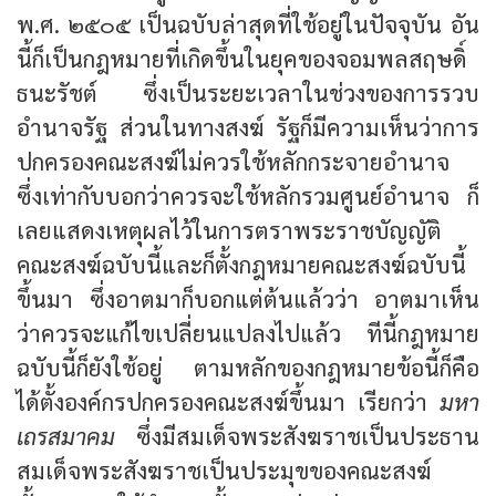
พ.ศ. ๒๕๐๕ เป็นฉบับล่าสุดที่ใช้อยู่ในปัจจุบัน อัน
นี้ก็เป็นกฎหมายที่เกิดขึ้นในยุคของ
จอมพลสฤษดิ์
ธนะรัชต์
ซึ่งเป็นระยะเวลาในช่วงของการรวบ
อำนาจรัฐ ส่วนในทางสงฆ์ รัฐก็มีความเห็นว่าการ
ปกครองคณะสงฆ์ไม่ควรใช้หลักกระจายอำนาจ
ซึ่งเท่ากับบอกว่าควรจะใช้หลักรวมศูนย์อำนาจ ก็
เลยแสดงเหตุผลไว้ในการตราพระราชบัญญัติ
คณะสงฆ์ฉบับนี้และก็ตั้งกฎหมายคณะสงฆ์ฉบับนี้
ขึ้นมา ซึ่งอาตมาก็บอกแต่ต้นแล้วว่า อาตมาเห็น
ว่าควรจะแก้ไขเปลี่ยนแปลงไปแล้ว ทีนี้กฎหมาย
ฉบับนี้ก็ยังใช้อยู่ ตามหลักของกฎหมายข้อนี้ก็คือ
ได้ตั้งองค์กรปกครองคณะสงฆ์ขึ้นมา เรียกว่า
มหา
เถรสมาคม
ซึ่งมีสมเด็จพระสังฆราชเป็นประธาน
สมเด็จพระสังฆราชเป็นประมุขของคณะสงฆ์