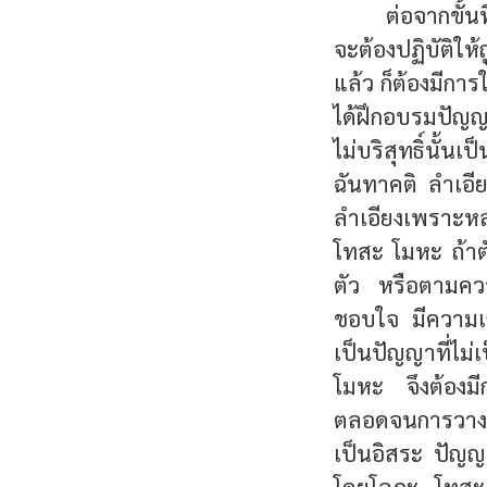
ต่อจากขั้นท
จะต้องปฏิบัติให้
แล้ว ก็ต้องมีกา
ได้ฝึกอบรมปัญญา
ไม่บริสุทธิ์นั้
ฉันทาคติ ลำเอ
ลำเอียงเพราะหลง
โทสะ โมหะ ถ้าต
ตัว หรือตามควา
ชอบใจ มีความเก
เป็นปัญญาที่ไม
โมหะ จึงต้องมี
ตลอดจนการวางแ
เป็นอิสระ ปัญญา
โดยโลภะ โทสะ โ