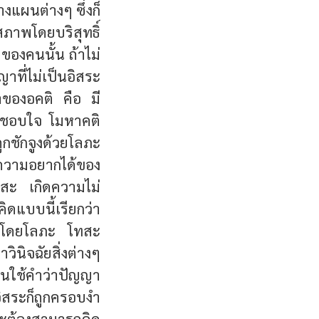
างแผนต่างๆ ซึ่งก็
มสภาพโดยบริสุทธิ์
ของคนนั้น ถ้าไม่
าที่ไม่เป็นอิสระ
งำของอคติ คือ มี
่ชอบใจ โมหาคติ
ูกชักจูงด้วยโลภะ
ภความอยากได้ของ
ทสะ เกิดความไม่
ดแบบนี้เรียกว่า
จูงโดยโลภะ โทสะ
นิจฉัยสิ่งต่างๆ
นใช้คำว่าปัญญา
อิสระก็ถูกครอบงำ
จะต้องสามารถคิด