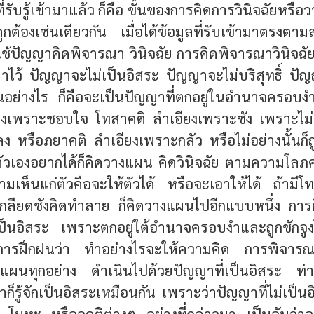
ี่รับรู้เข้ามาแล้ว ก็คือ ขั้นของการคิดการวินิจฉัยหรือว
ถูกต้องเช่นเดียวกัน เมื่อได้ข้อมูลที่รับเข้ามาตรงตา
รใช้ปัญญาคิดพิจารณา วินิจฉัย การคิดพิจารณาวินิจฉัย
ไว้ ปัญญาจะไม่เป็นอิสระ ปัญญาจะไม่บริสุทธิ์ ปัญญ
นเป็นอย่างไร ก็คือจะเป็นปัญญาที่ตกอยู่ในอำนาจครอบ
ียงเพราะชอบใจ โทสาคติ ลำเอียงเพราะชัง เพราะไม
 หรือภยาคติ ลำเอียงเพราะกลัว หรือไม่อย่างนั้นก็ถ
ัวเองอยากได้ก็คิดวางแผน คิดวินิจฉัย ตามความโล
มเห็นแก่ตัวคือจะให้ตัวได้ หรือจะเอาให้ได้ ถ้ามีโ
ลียดชังคิดทำลาย ก็คิดวางแผนไปอีกแบบหนึ่ง การคิ
่เป็นอิสระ เพราะตกอยู่ใต้อำนาจครอบงำและถูกชัก
การฝึกฝนว่า ทำอย่างไรจะให้ความคิด การพิจารณาวิ
ผนทุกอย่าง ดำเนินไปด้วยปัญญาที่เป็นอิสระ ท่า
ก็รู้จักเป็นอิสระเหมือนกัน เพราะว่าปัญญาที่ไม่เป็น
มหะ หรืออคติต่างๆ อย่างที่กล่าวมา เป็นอันว่า